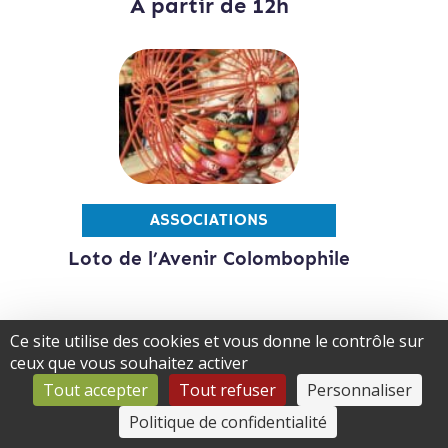
À partir de 12h
ASSOCIATIONS
Loto de l’Avenir Colombophile
Ce site utilise des cookies et vous donne le contrôle sur
ceux que vous souhaitez activer
17
Aou.
Tout accepter
Tout refuser
Personnaliser
14h30-16h30
Politique de confidentialité