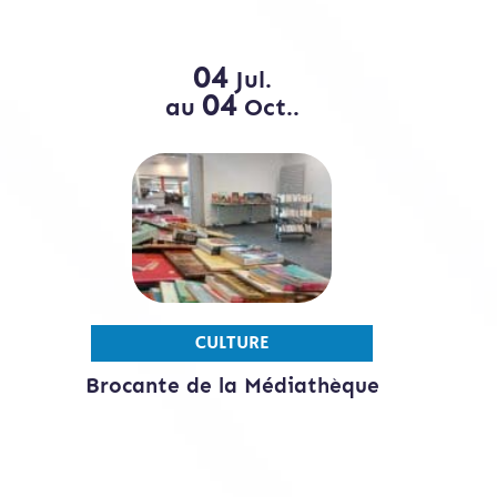
04
Jul.
04
au
Oct..
CULTURE
Brocante de la Médiathèque