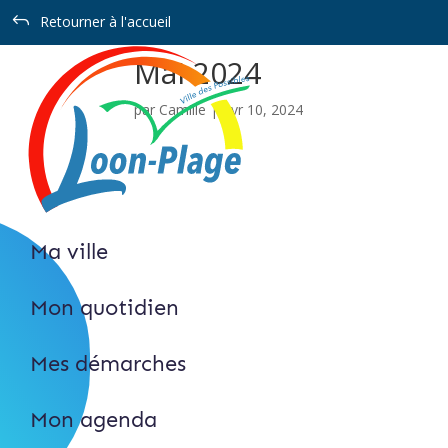
Panneau de gestion des cookies
J
Retourner à l'accueil
Mai 2024
par
Camille
|
Avr 10, 2024
Ma ville
Mon quotidien
Mes démarches
Mon agenda