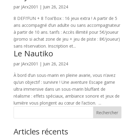
par
JArx2001
|
Juin 26, 2024
8 DEFI’FUN + 8 Toxi’Box : 16 jeux extra ! A partir de 5
ans accompagné d’un adulte ou sans accompagnateur
à partir de 10 ans. tarifs : Accès illimité pour 5€/joueur
(promo si achat zone de jeu + jeu de piste : 8€/joueur)
sans réservation. Inscription et...
Le Nautiko
par
JArx2001
|
Juin 26, 2024
À bord d’un sous-marin en pleine avarie, vous n’avez
qu’un objectif : survivre ! Une aventure Escape game
ultra immersive dans un sous-marin bluffant de
réalisme : effets spéciaux, ambiance sonore et jeux de
lumière vous plongent au cœur de l’action. ...
Rechercher
Articles récents